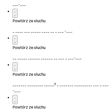
___-___
Powtórz ze słuchu
_ ____ ___ _____ ____ __ _ ___ -___.
Powtórz ze słuchu
__ _____ ______ ______ __ ___ _ ___-___.
Powtórz ze słuchu
_______ ________ _____? _ _______ _________ ___ _ ___
-___.
Powtórz ze słuchu