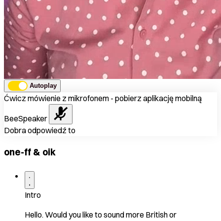
Autoplay
Ćwicz mówienie z mikrofonem - pobierz aplikację mobilną
BeeSpeaker
Dobra odpowiedź to
one-ff & oik
Intro
Hello. Would you like to sound more British or