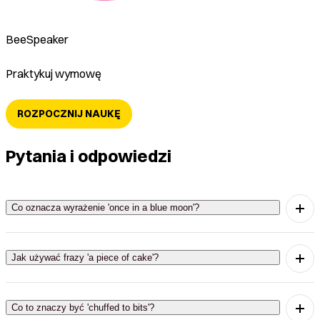
BeeSpeaker
Praktykuj wymowę
ROZPOCZNIJ NAUKĘ
Pytania i odpowiedzi
Co oznacza wyrażenie 'once in a blue moon'?
'Once in a blue moon' oznacza, że coś zdarza się
bardzo rzadko.
Jak używać frazy 'a piece of cake'?
'A piece of cake' używamy, gdy chcemy powiedzieć,
że coś jest bardzo łatwe.
Co to znaczy być 'chuffed to bits'?