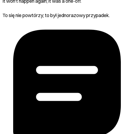
It won't happen again; it was a one-off.
To się nie powtórzy; to był jednorazowy przypadek.