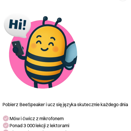
Być 'chuffed to bits' oznacza być bardzo
zadowolonym z czegoś.
Pobierz BeeSpeaker i ucz się języka skutecznie każdego dnia
Mów i ćwicz z mikrofonem
Ponad 3 000 lekcji z lektorami