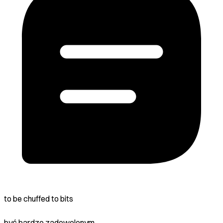
to be chuffed to bits
być bardzo zadowolonym