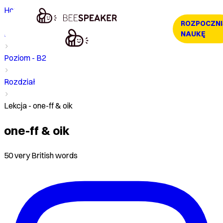
Home
ROZPOCZNI
Kurs
NAUKĘ
Poziom - B2
Rozdział
Lekcja - one-ff & oik
one-ff & oik
50 very British words