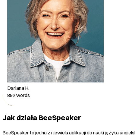
Susanne D.
713
words
Dariana H.
892
words
Jak działa BeeSpeaker
José N.
Filip D.
BeeSpeaker to jedna z niewielu aplikacji do nauki języka angie
944
words