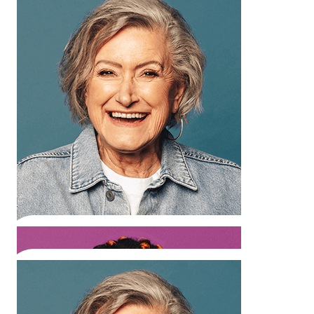
wypowiadają n
Dariana H.
892
words