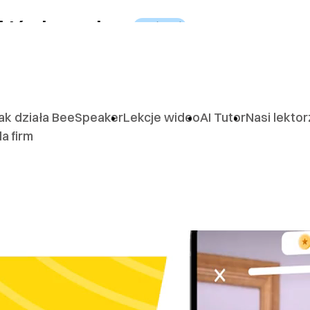
 której
zaczniesz
mówić
ak działa BeeSpeaker
Lekcje wideo
AI Tutor
Nasi lekto
la firm