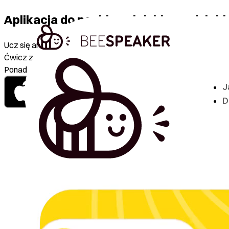
Aplikacja do nauki angielskiego, dzięki
Ucz się angielskiego i hiszpańskiego rozmawiając.
Ćwicz z lektorami i sztuczną inteligencją.
Ponad 3000 lekcji od poziomu A0 do C1.
J
D