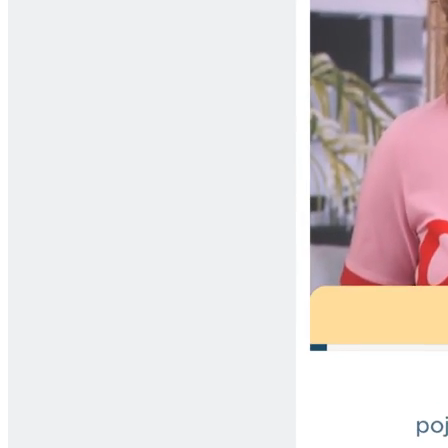
Filip D.
420
words