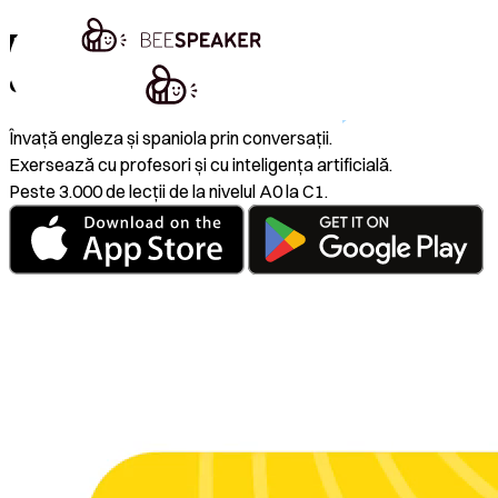
Prima aplicație pentru învățarea limbii
engleze care te face
să
vorbești
Învață engleza și spaniola prin conversații.
Exersează cu profesori și cu inteligența artificială.
Peste 3.000 de lecții de la nivelul A0 la C1.