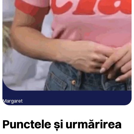
Margaret
B
Punctele și urmărirea