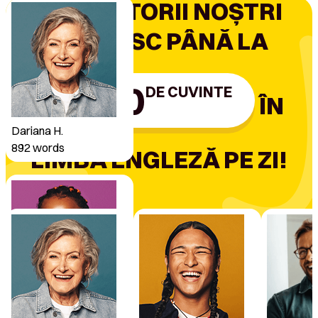
UTILIZATORII NOȘTRI
ROSTESC PÂNĂ LA
1000
DE CUVINTE
ÎN
Dariana H.
892
words
LIMBA ENGLEZĂ PE ZI!
Susanne D.