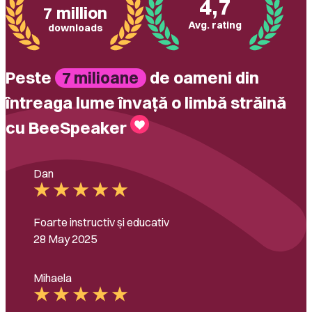
4,7
7 million
Avg. rating
downloads
Peste
de oameni din
7 milioane
întreaga lume învață o limbă străină
cu BeeSpeaker
Dan
Foarte instructiv și educativ
28 May 2025
Mihaela