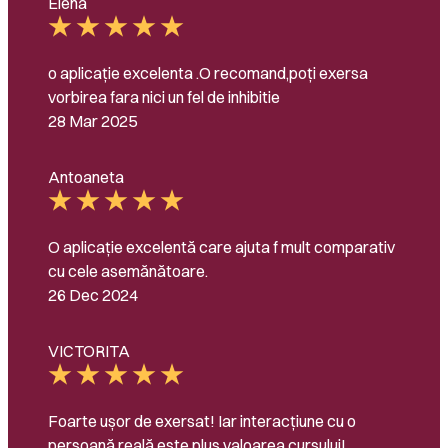
Elena
o aplicație excelenta .O recomand,poți exersa
vorbirea fara nici un fel de inhibitie
28 Mar 2025
Antoaneta
O aplicație excelentă care ajuta f mult comparativ
cu cele asemănătoare.
26 Dec 2024
VICTORITA
Foarte ușor de exersat! Iar interacțiune cu o
persoană reală este plus valoarea cursului!