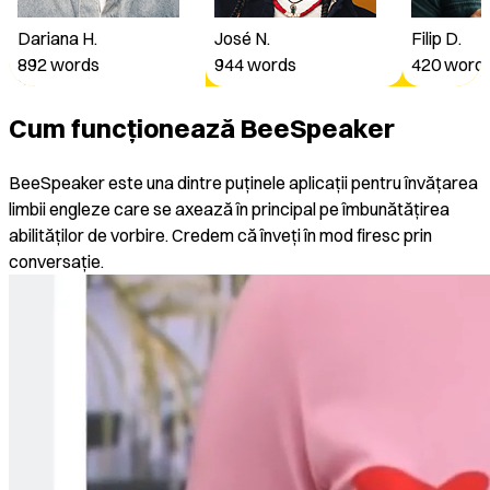
713
words
Dariana H.
José N.
Filip D.
José N.
892
words
944
words
420
word
944
words
Cum funcționează BeeSpeaker
Filip D.
BeeSpeaker este una dintre puținele aplicații pentru învățarea
420
words
limbii engleze care se axează în principal pe îmbunătățirea
abilităților de vorbire. Credem că înveți în mod firesc prin
conversație.
Filip D.
420
words