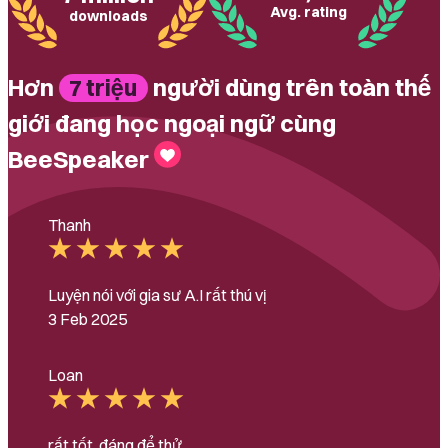
Avg. rating
downloads
Hơn
người dùng trên toàn thế
7 triệu
giới đang học ngoại ngữ cùng
BeeSpeaker
Thanh
Luyện nói với gia sư A.I rất thú vị
3 Feb 2025
Loan
rất tốt, đáng để thử