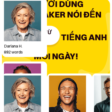
NGƯỜI DÙNG
BEESPEAKER NÓI ĐẾN
1000
TỪ
TIẾNG ANH
Dariana H.
892
words
MỖI NGÀY!
Susanne D.