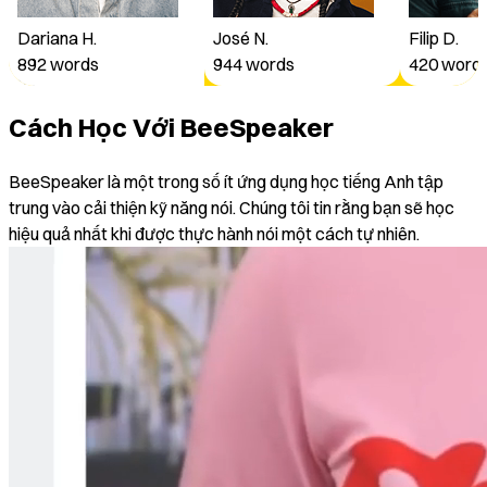
713
words
Dariana H.
José N.
Filip D.
José N.
892
words
944
words
420
word
944
words
Cách Học Với BeeSpeaker
BeeSpeaker là một trong số ít ứng dụng học tiếng Anh tập
trung vào cải thiện kỹ năng nói. Chúng tôi tin rằng bạn sẽ học
hiệu quả nhất khi được thực hành nói một cách tự nhiên.
Filip D.
420
words
Filip D.
420
words