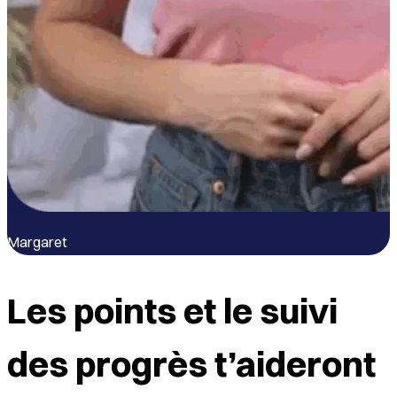
Margaret
B
Les points et le suivi
des progrès t’aideront