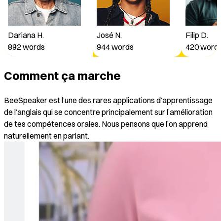
Susanne D.
713
words
Dariana H.
José N.
Filip D.
José N.
892
words
944
words
420
word
944
words
Comment ça marche
Filip D.
BeeSpeaker est l’une des rares applications d’apprentissage
420
words
de l’anglais qui se concentre principalement sur l’amélioration
de tes compétences orales. Nous pensons que l’on apprend
naturellement en parlant.
Filip D.
420
words