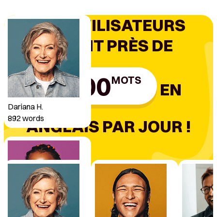
NOS UTILISATEURS
DISENT PRÈS DE
1000
MOTS
EN
Dariana H.
892
words
ANGLAIS PAR JOUR !