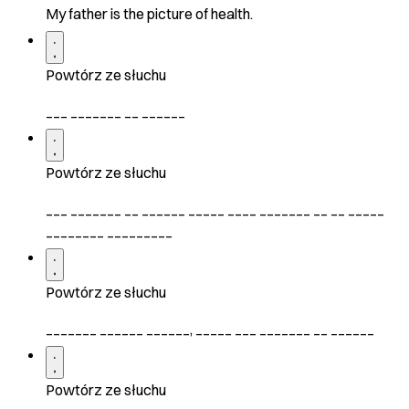
My father is the picture of health.
Powtórz ze słuchu
___ _______ __ ______
Powtórz ze słuchu
___ _______ __ ______ _____ ____ _______ __ __ _____
________ _________
Powtórz ze słuchu
_______ ______ ______, _____ ___ _______ __ ______
Powtórz ze słuchu