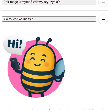
Jak mogę utrzymać zdrowy styl życia?
Aby utrzymać zdrowy styl życia, ważne jest
regularne ćwiczenie i zdrowe odżywianie.
Co to jest wellness?
Wellness odnosi się do ogólnego stanu zdrowia i
dobrego samopoczucia.