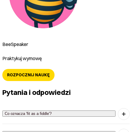
BeeSpeaker
Praktykuj wymowę
ROZPOCZNIJ NAUKĘ
Pytania i odpowiedzi
Co oznacza 'fit as a fiddle'?
'Fit as a fiddle' oznacza być w doskonałej formie.