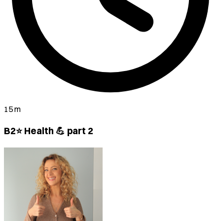
15 m
B2⭐ Health 💪 part 2