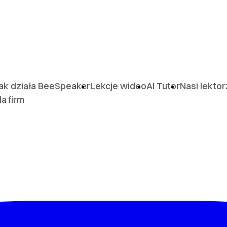
ak działa BeeSpeaker
Lekcje wideo
AI Tutor
Nasi lekto
la firm