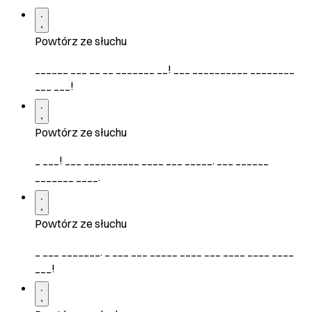
Powtórz ze słuchu
______ ___ __ __ _______ __! ___ __________ ________
___ ___!
Powtórz ze słuchu
_ ___! ___ __________ ____ ___ _____. ___ ______
_______ ____.
Powtórz ze słuchu
_ ___ _______. _ ___ ___ _____ ____ ___ ____ ____ ____
___!