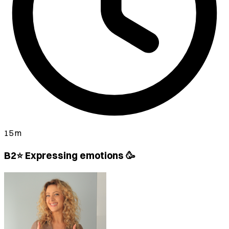
15 m
B2⭐ Expressing emotions 🥳