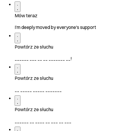
Mów teraz
I’m deeply moved by everyone's support
Powtórz ze słuchu
______ ___ __ __ _______ __!
Powtórz ze słuchu
__ _____ _____ _______
Powtórz ze słuchu
______ __ ____ __ ___ __ ___