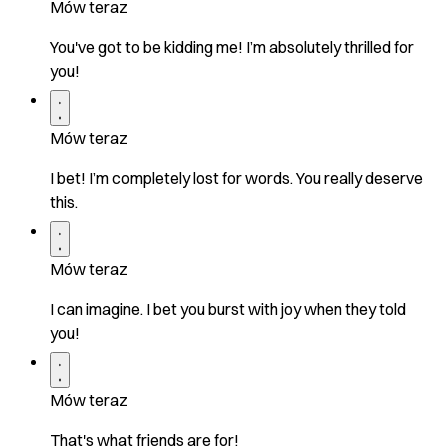
Mów teraz
You've got to be kidding me! I’m absolutely thrilled for
you!
Mów teraz
I bet! I’m completely lost for words. You really deserve
this.
Mów teraz
I can imagine. I bet you burst with joy when they told
you!
Mów teraz
That's what friends are for!