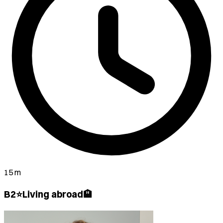
15 m
B2⭐Living abroad🏨