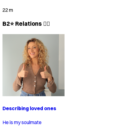
22 m
B2⭐ Relations 🙋‍♀️
Describing loved ones
He is my soulmate