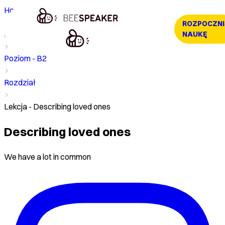
Home
ROZPOCZNI
Kurs
NAUKĘ
Poziom - B2
Rozdział
Lekcja - Describing loved ones
Describing loved ones
We have a lot in common