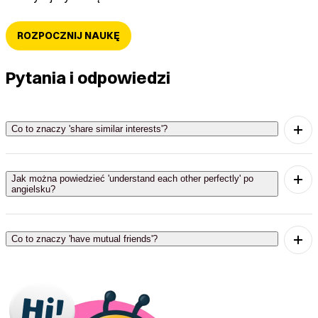
ROZPOCZNIJ NAUKĘ
Pytania i odpowiedzi
Co to znaczy 'share similar interests'?
'Share similar interests' oznacza dzielić podobne
zainteresowania.
Jak można powiedzieć 'understand each other perfectly' po
angielsku?
'Understand each other perfectly' znaczy
doskonale się rozumieć.
Co to znaczy 'have mutual friends'?
'Have mutual friends' oznacza mieć wspólnych
przyjaciół.