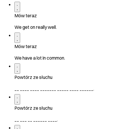
Mów teraz
We get on really well.
Mów teraz
We have a lot in common.
Powtórz ze słuchu
__ ____ ____ _______ _____ ____ ______.
Powtórz ze słuchu
__ ___ __ ______ ____.