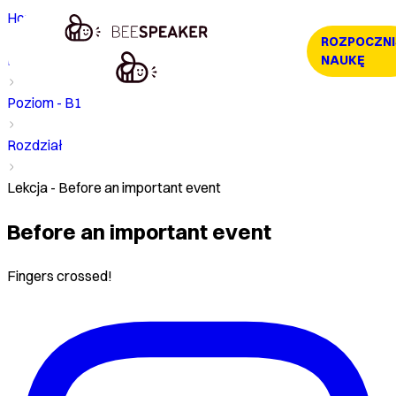
Home
ROZPOCZNI
Kurs
NAUKĘ
Poziom - B1
Rozdział
Lekcja - Before an important event
Before an important event
Fingers crossed!