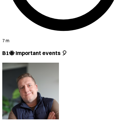
7 m
B1🐝 Important events 🎈