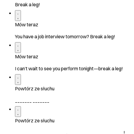
Break a leg!
Mów teraz
You have a job interview tomorrow? Break a leg!
Mów teraz
I can’t wait to see you perform tonight—break a leg!
Powtórz ze słuchu
_______ _______
Powtórz ze słuchu
_ ____ __ ________ _____. ____ ____ _______ _______!