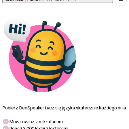
'Hope for the best' is used when you want to express
optimism about an uncertain situation.
Pobierz BeeSpeaker i ucz się języka skutecznie każdego dnia
Mów i ćwicz z mikrofonem
Ponad 3 000 lekcji z lektorami