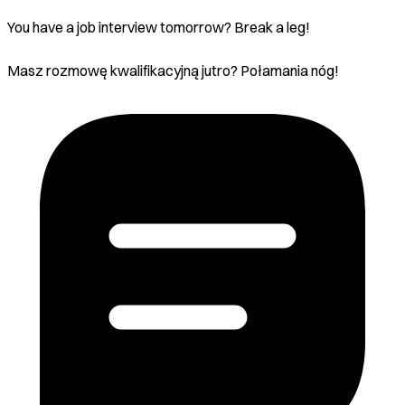
You have a job interview tomorrow? Break a leg!
Masz rozmowę kwalifikacyjną jutro? Połamania nóg!