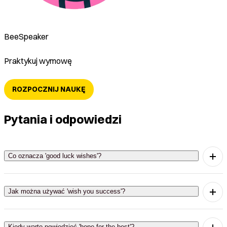
BeeSpeaker
Praktykuj wymowę
ROZPOCZNIJ NAUKĘ
Pytania i odpowiedzi
Co oznacza 'good luck wishes'?
The phrase 'good luck wishes' means expressing
hope that someone will succeed.
Jak można używać 'wish you success'?
You can use 'wish you success' to encourage
someone before an important event.
Kiedy warto powiedzieć 'hope for the best'?