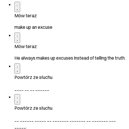
Mów teraz
make up an excuse
Mów teraz
He always makes up excuses instead of telling the truth.
Powtórz ze słuchu
____ __ __ ______
Powtórz ze słuchu
__ ______ _____ __ _______ _______ __ _______ ___
_____.