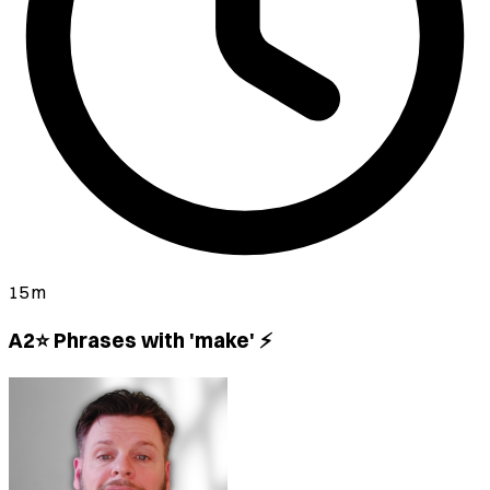
15 m
A2⭐ Phrases with 'make' ⚡