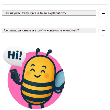
'Come up with a reason' oznacza wymyślenie
powodu dla jakiejś sytuacji.
Jak używać frazy 'give a false explanation'?
'Give a false explanation' oznacza podanie
kłamliwego wyjaśnienia dla jakiejś okoliczności.
Co oznacza 'create a story' w kontekście wymówek?
'Create a story' oznacza wymyślenie historii, aby
wytłumaczyć swoje zachowanie lub sytuację.