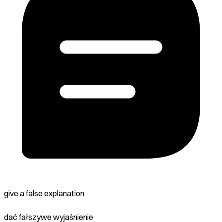
give a false explanation
dać fałszywe wyjaśnienie