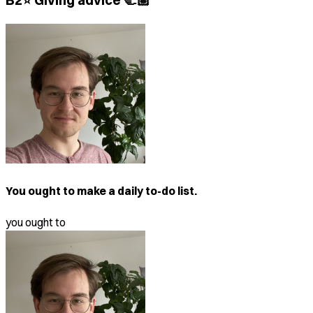
B2⭐ Giving advice 🫲🏽
You ought to make a daily to-do list.
you ought to