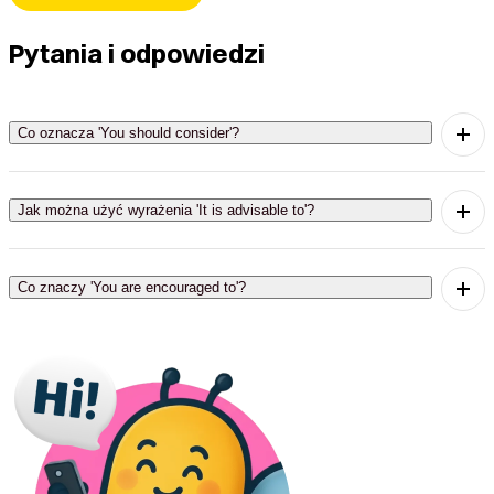
Pytania i odpowiedzi
Co oznacza 'You should consider'?
'You should consider' oznacza, że warto rozważyć
coś lub przemyśleć daną opcję.
Jak można użyć wyrażenia 'It is advisable to'?
'It is advisable to' można użyć, aby zasugerować
coś, co jest zalecane lub korzystne do zrobienia.
Co znaczy 'You are encouraged to'?
'You are encouraged to' oznacza, że ktoś zachęca
cię do podjęcia jakiegoś działania.