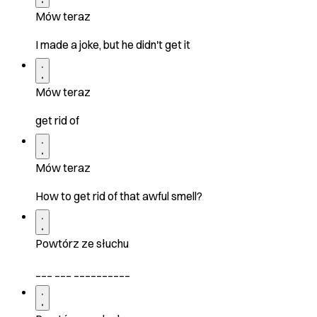
Mów teraz
I made a joke, but he didn't get it
Mów teraz
get rid of
Mów teraz
How to get rid of that awful smell?
Powtórz ze słuchu
___ ___ __________