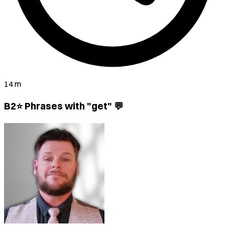
14 m
B2⭐ Phrases with "get" 💬