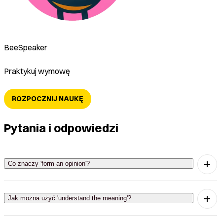
BeeSpeaker
Praktykuj wymowę
ROZPOCZNIJ NAUKĘ
Pytania i odpowiedzi
Co znaczy 'form an opinion'?
To oznacza wyrobić sobie opinię na jakiś temat.
Jak można użyć 'understand the meaning'?
Możesz użyć tego wyrażenia, gdy chcesz