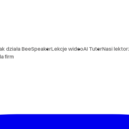
ak działa BeeSpeaker
Lekcje wideo
AI Tutor
Nasi lekto
la firm