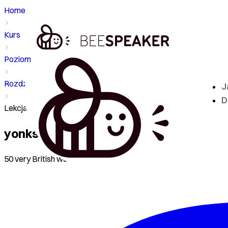
Home
Kurs
Poziom - B2
Rozdział
J
D
Lekcja - yonks & yucky
yonks & yucky
50 very British words