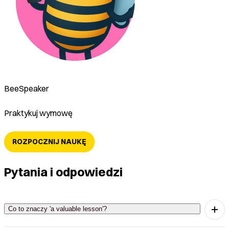
BeeSpeaker
Praktykuj wymowę
ROZPOCZNIJ NAUKĘ
Pytania i odpowiedzi
Co to znaczy 'a valuable lesson'?
'A valuable lesson' oznacza cenną lekcję, którą