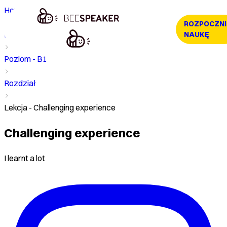
Home
ROZPOCZNI
Kurs
NAUKĘ
Poziom - B1
Rozdział
Lekcja - Challenging experience
Challenging experience
I learnt a lot