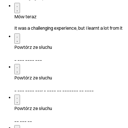
Mów teraz
It was a challenging experience, but I learnt a lot from it
Powtórz ze słuchu
_ ___ ____ ___
Powtórz ze słuchu
_ ___ ____ ___, _ ____ __ _______ __ ____
Powtórz ze słuchu
__ ___ __