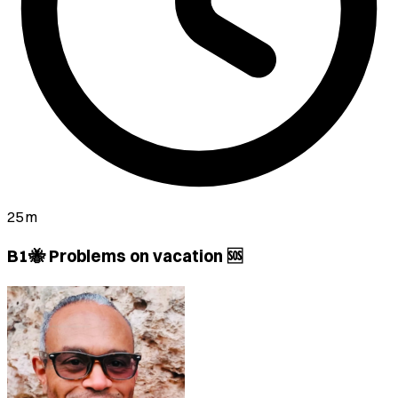
25 m
B1🐝 Problems on vacation 🆘