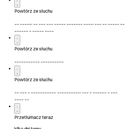
Powtórz ze słuchu
__ _____, __ ___ ___ _____ _______ ____, ___ __ _____ __
______ _ _____ ____
Powtórz ze słuchu
___________ __________
Powtórz ze słuchu
__ ___ _ ___________ __________, ___ _ ______ _ ___
____ __
Przetłumacz teraz
kilka dni temu