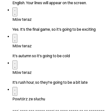
English. Your lines will appear on the screen.
Mów teraz
Yes. It's the final game, so it's going to be exciting
Mów teraz
It's autumn so it's going to be cold
Mów teraz
It's rush hour, so they're going to be a bit late
Powtórz ze słuchu
___. ____ ___ _____ ____, __ ____ _____ __ __ ________