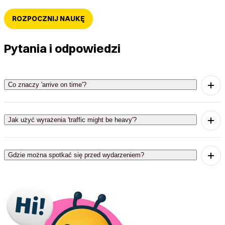
ROZPOCZNIJ NAUKĘ
Pytania i odpowiedzi
Co znaczy 'arrive on time'?
'Arrive on time' oznacza przyjechać na czas.
Jak użyć wyrażenia 'traffic might be heavy'?
'Traffic might be heavy' oznacza, że mogą być korki.
Gdzie można spotkać się przed wydarzeniem?
'Meet at the entrance' znaczy spotkać się przy
wejściu.