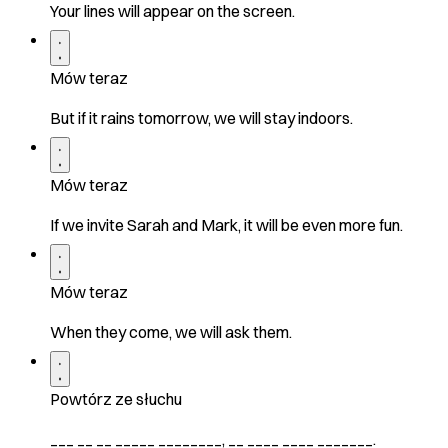
Your lines will appear on the screen.
Mów teraz
But if it rains tomorrow, we will stay indoors.
Mów teraz
If we invite Sarah and Mark, it will be even more fun.
Mów teraz
When they come, we will ask them.
Powtórz ze słuchu
___ __ __ _____ ________, __ ____ ____ _______.