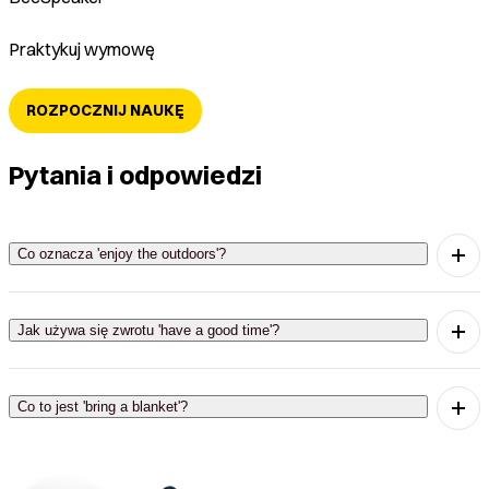
Praktykuj wymowę
ROZPOCZNIJ NAUKĘ
Pytania i odpowiedzi
Co oznacza 'enjoy the outdoors'?
Oznacza to 'cieszyć się świeżym powietrzem'.
Jak używa się zwrotu 'have a good time'?
To oznacza 'dobrze się bawić'.
Co to jest 'bring a blanket'?
To znaczy 'przynieść koc'.