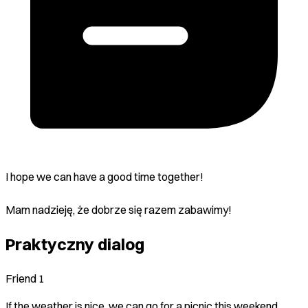
I hope we can have a good time together!
Mam nadzieję, że dobrze się razem zabawimy!
Praktyczny dialog
Friend 1
If the weather is nice, we can go for a picnic this weekend.