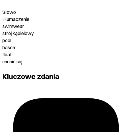
Słowo
Tłumaczenie
swimwear
strój kąpielowy
pool
basen
float
unosić się
Kluczowe zdania