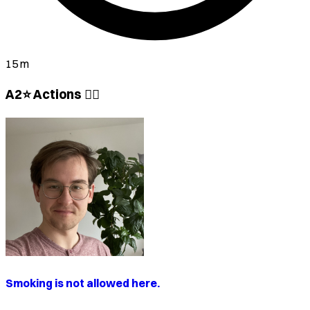
15 m
A2⭐ Actions 🏃‍♂️
Smoking is not allowed here.