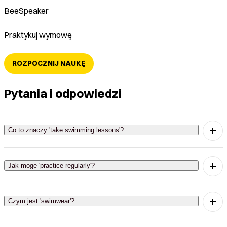
BeeSpeaker
Praktykuj wymowę
ROZPOCZNIJ NAUKĘ
Pytania i odpowiedzi
Co to znaczy 'take swimming lessons'?
'Take swimming lessons' oznacza brać lekcje
pływania, aby nauczyć się tej umiejętności.
Jak mogę 'practice regularly'?
'Practice regularly' oznacza ćwiczyć w ustalonych
odstępach czasu, aby stać się lepszym w pływaniu.
Czym jest 'swimwear'?
'Swimwear' to strój kąpielowy, który nosimy