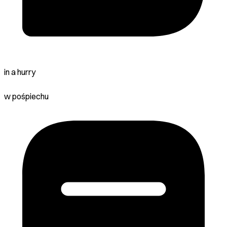
in a hurry
w pośpiechu