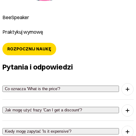
BeeSpeaker
Praktykuj wymowę
ROZPOCZNIJ NAUKĘ
Pytania i odpowiedzi
Co oznacza 'What is the price'?
'What is the price' oznacza 'Jaka jest cena?'
Jak mogę użyć frazy 'Can I get a discount'?
'Can I get a discount' oznacza 'Czy mogę dostać
zniżkę?' i używamy jej, gdy chcemy zapytać o
Kiedy mogę zapytać 'Is it expensive'?