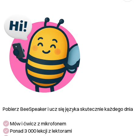
zniżkę.
'Is it expensive' oznacza 'Czy to jest drogie?' i
można to zapytać, gdy chcemy dowiedzieć się o
cenie.
Pobierz BeeSpeaker i ucz się języka skutecznie każdego dnia
Mów i ćwicz z mikrofonem
Ponad 3 000 lekcji z lektorami