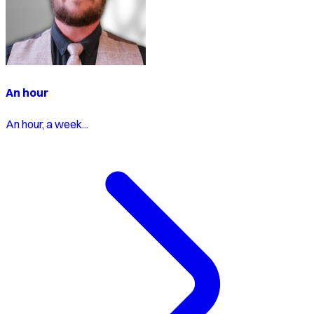
An hour
An hour, a week...