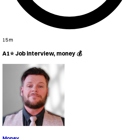
15 m
A1⭐ Job interview, money 💰
Money