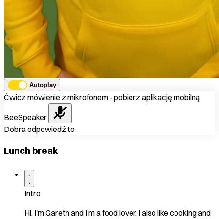
Autoplay
Ćwicz mówienie z mikrofonem - pobierz aplikację mobilną
BeeSpeaker
Dobra odpowiedź to
Lunch break
Intro
Hi, I'm Gareth and I'm a food lover. I also like cooking and