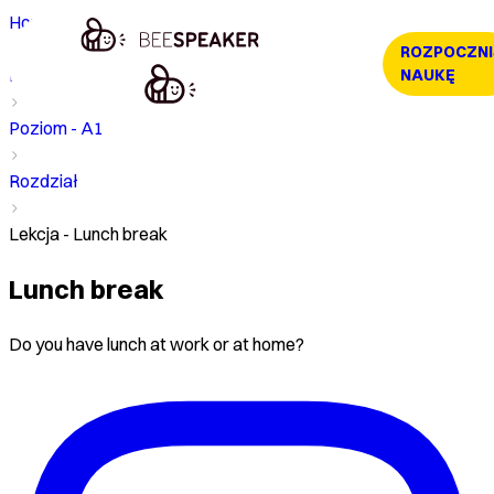
Home
ROZPOCZNI
Kurs
NAUKĘ
Poziom - A1
Rozdział
Lekcja - Lunch break
Lunch break
Do you have lunch at work or at home?