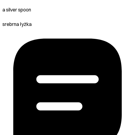
a silver spoon
srebrna łyżka