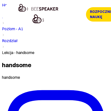
Home
ROZPOCZNI
Kurs
NAUKĘ
Poziom - A1
Rozdział
Lekcja - handsome
handsome
handsome