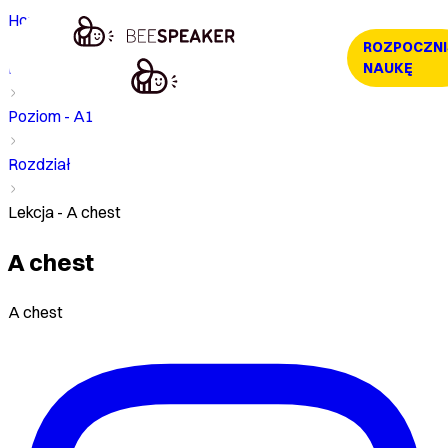
Home
ROZPOCZNI
Kurs
NAUKĘ
Poziom - A1
Rozdział
Lekcja - A chest
A chest
A chest