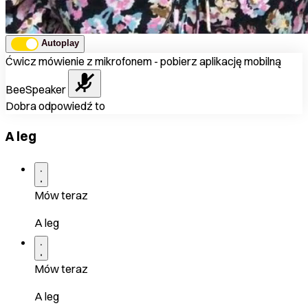
Autoplay
Ćwicz mówienie z mikrofonem - pobierz aplikację mobilną
BeeSpeaker
Dobra odpowiedź to
A leg
Mów teraz
A leg
Mów teraz
A leg