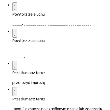
Powtórz ze słuchu
_____-_ _____ _____ _ _________ ____ __ _____
Powtórz ze słuchu
_______ ____ __ ________ ___ _____ _____ ________ ___
______.
Przetłumacz teraz
przełożyć imprezę
Przetłumacz teraz
„post-” oznacza po określonym czasie lub zdarzeniu