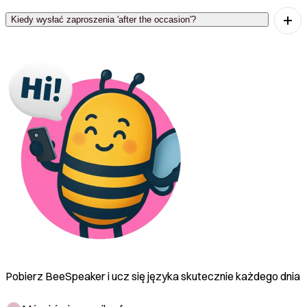
można to użyć, gdy musimy zmienić czas
Kiedy wysłać zaproszenia 'after the occasion'?
wydarzenia.
'After the occasion' oznacza 'po okazji' i sugeruje,
że zaproszenia powinny być wysłane po
potwierdzeniu wydarzenia.
Pobierz BeeSpeaker i ucz się języka skutecznie każdego dnia