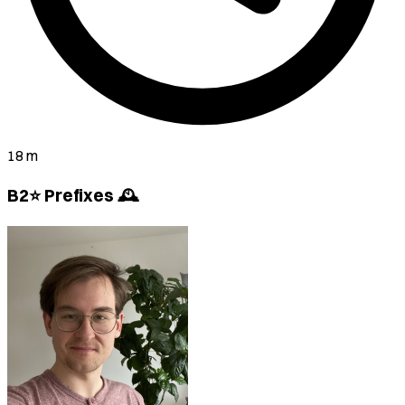
18 m
B2⭐ Prefixes 🕰️