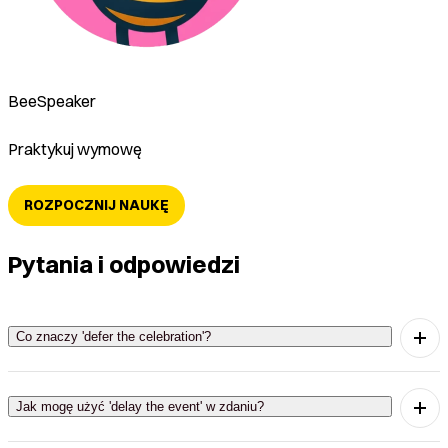
BeeSpeaker
Praktykuj wymowę
ROZPOCZNIJ NAUKĘ
Pytania i odpowiedzi
Co znaczy 'defer the celebration'?
'Defer the celebration' oznacza 'odroczyć
uroczystość', co oznacza, że planujemy
Jak mogę użyć 'delay the event' w zdaniu?
świętowanie na później.
'Delay the event' oznacza 'opóźnić wydarzenie' i