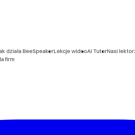
ak działa BeeSpeaker
Lekcje wideo
AI Tutor
Nasi lekto
la firm