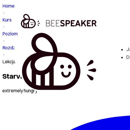
Home
Kurs
Poziom - B2
Rozdział
J
D
Lekcja - Starving
Starving
extremely hungry to the point of feeling weak