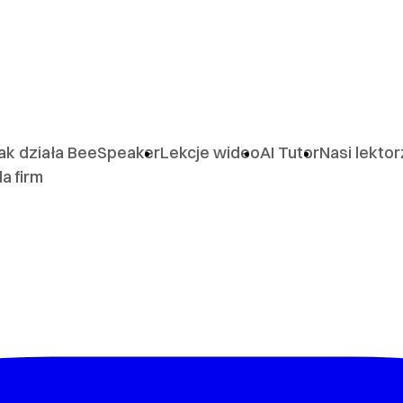
ak działa BeeSpeaker
Lekcje wideo
AI Tutor
Nasi lekto
la firm