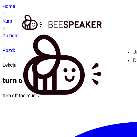
Home
Kurs
Poziom - A2
Rozdział
J
D
Lekcja - turn off
turn off
turn off the music