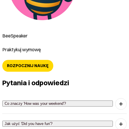
BeeSpeaker
Praktykuj wymowę
ROZPOCZNIJ NAUKĘ
Pytania i odpowiedzi
Co znaczy 'How was your weekend'?
This phrase means 'Jak minął twój weekend?' It is
used to ask someone about their weekend.
Jak użyć 'Did you have fun'?