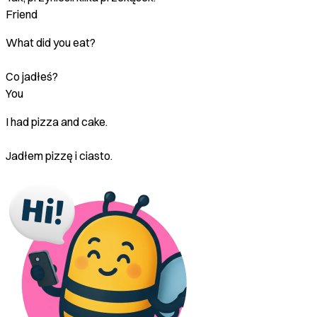
Friend
What did you eat?
Co jadłeś?
You
I had pizza and cake.
Jadłem pizzę i ciasto.