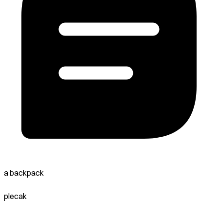
a backpack
plecak