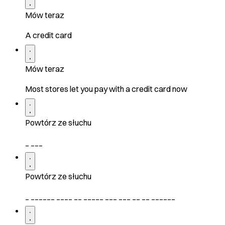
Mów teraz
A credit card
Mów teraz
Most stores let you pay with a credit card now
Powtórz ze słuchu
_ ___
Powtórz ze słuchu
_ ______ ____ __ _____ ___ ___ __ __ ______