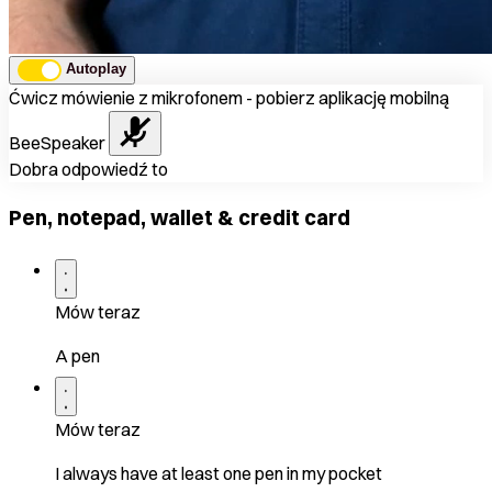
Autoplay
Ćwicz mówienie z mikrofonem - pobierz aplikację mobilną
BeeSpeaker
Dobra odpowiedź to
Pen, notepad, wallet & credit card
Mów teraz
A pen
Mów teraz
I always have at least one pen in my pocket