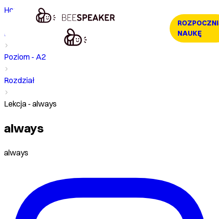
Home
ROZPOCZNI
Kurs
NAUKĘ
Poziom - A2
Rozdział
Lekcja - always
always
always