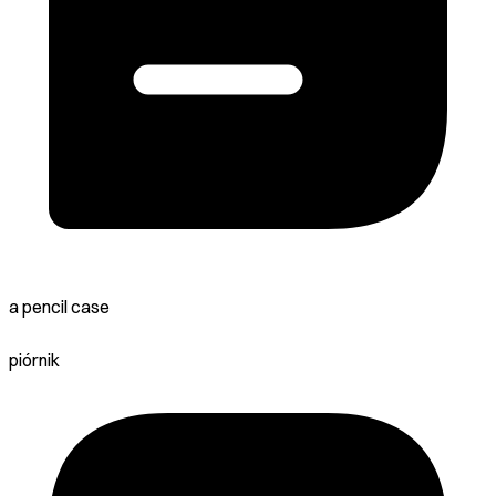
a pencil case
piórnik