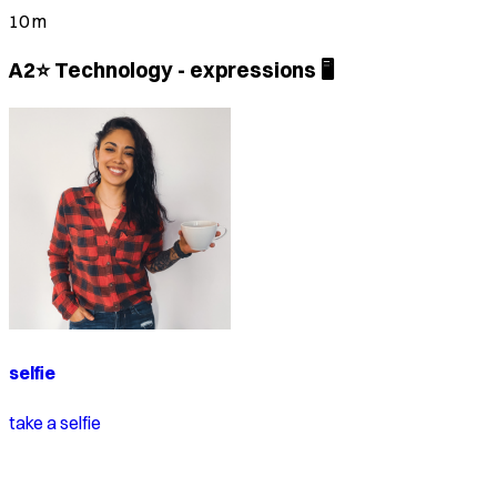
10 m
A2⭐ Technology - expressions 🖥️
selfie
take a selfie