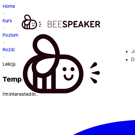
Home
Kurs
Poziom - A1
Rozdział
J
D
Lekcja - Temporary or permanent?
Temporary or permanent?
I'm interested in...