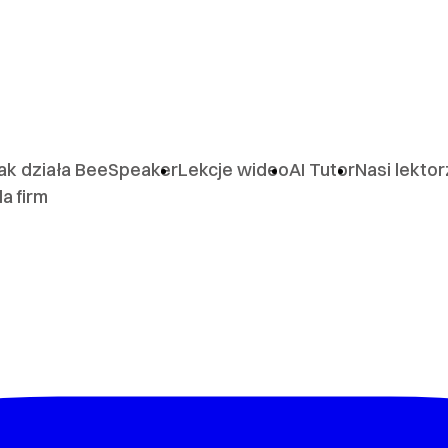
ak działa BeeSpeaker
Lekcje wideo
AI Tutor
Nasi lekto
la firm