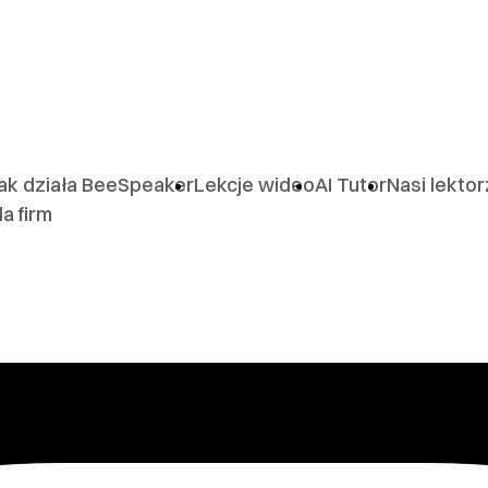
ak działa BeeSpeaker
Lekcje wideo
AI Tutor
Nasi lekto
la firm
owe