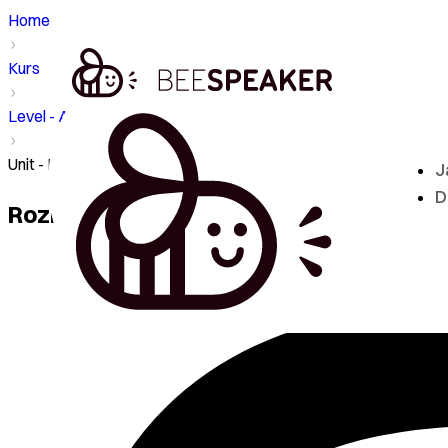
Home
Kurs
Level - A1
Unit - Rozmowa o pracę, słownictwo biznesowe
J
D
Rozmowa o pracę, słownictwo biznes