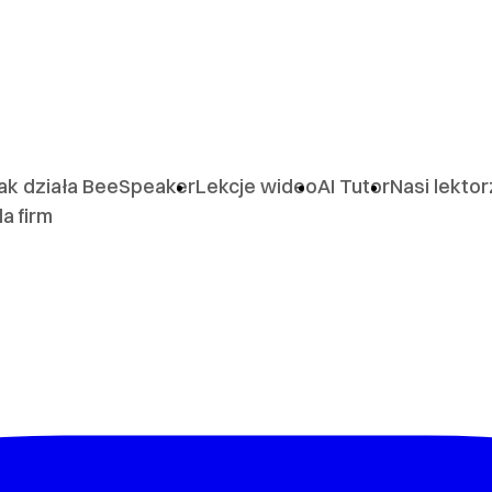
ak działa BeeSpeaker
Lekcje wideo
AI Tutor
Nasi lekto
la firm