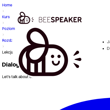
Home
Kurs
Poziom - A1
Rozdział
J
D
Lekcja - Dialogue
Dialogue
Let's talk about the money.