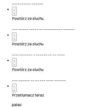
__________ ______
Powtórz ze słuchu
___ _____ _____ __ __________ ______
Powtórz ze słuchu
___, _______ _ ______ __ __ ____
Powtórz ze słuchu
___ ______ __ __ ___ ____ ______
Przetłumacz teraz
pałac