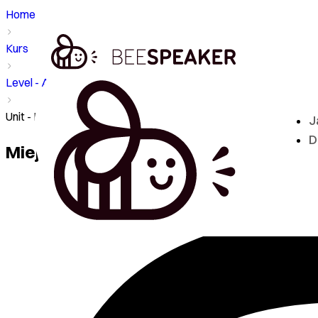
Home
Kurs
Level - A1
Unit - Miejsca - dom, szkoła, na mieście
J
D
Miejsca - dom, szkoła, na mieście