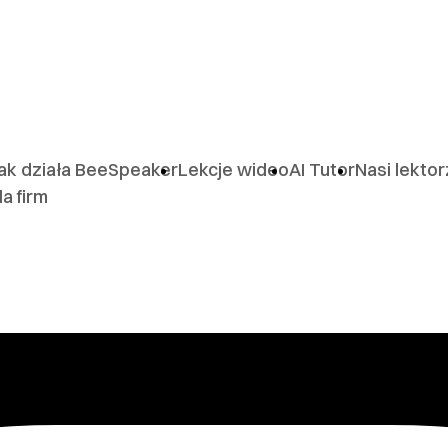
ak działa BeeSpeaker
Lekcje wideo
AI Tutor
Nasi lekto
la firm