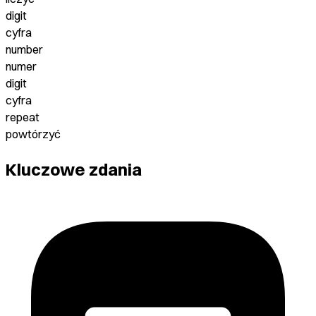
digit
cyfra
number
numer
digit
cyfra
repeat
powtórzyć
Kluczowe zdania