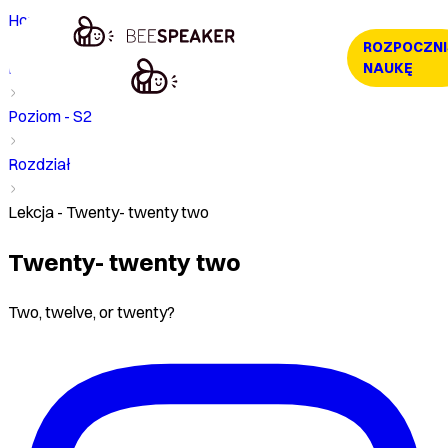
Home
ROZPOCZNI
Kurs
NAUKĘ
Poziom - S2
Rozdział
Lekcja - Twenty- twenty two
Twenty- twenty two
Two, twelve, or twenty?