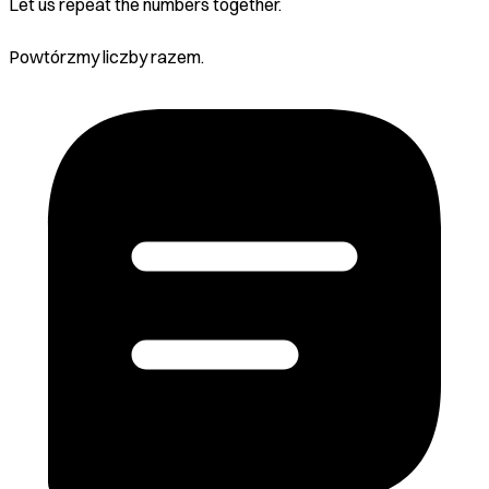
Let us repeat the numbers together.
Powtórzmy liczby razem.