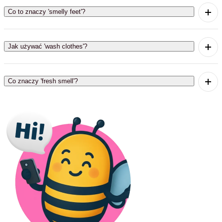
Co to znaczy 'smelly feet'?
'Smelly feet' znaczy 'śmierdzące stopy'.
Jak używać 'wash clothes'?
'Wash clothes' znaczy 'prać ubrania'.
Co znaczy 'fresh smell'?
'Fresh smell' znaczy 'świeży zapach'.