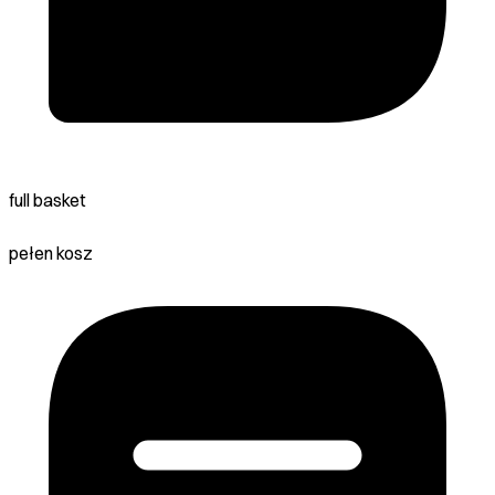
full basket
pełen kosz