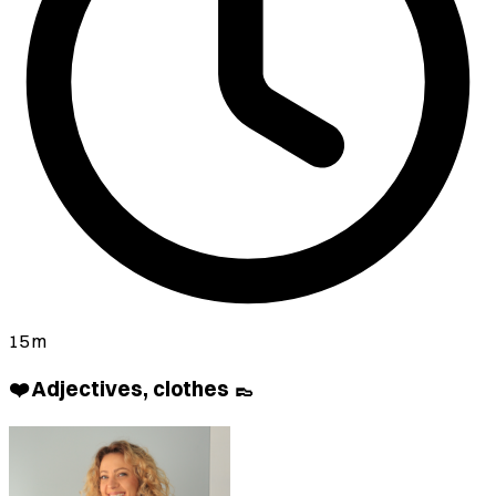
15 m
❤️ Adjectives, clothes 👞