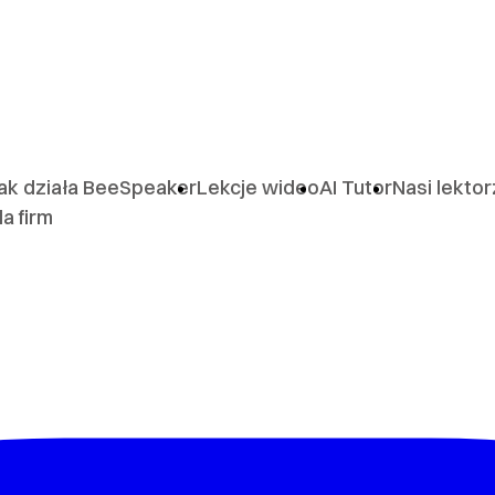
ak działa BeeSpeaker
Lekcje wideo
AI Tutor
Nasi lekto
la firm