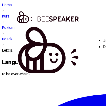
Home
Kurs
Poziom - B2
Rozdział
J
D
Lekcja - Language skills
Language skills
to be overwhelmed