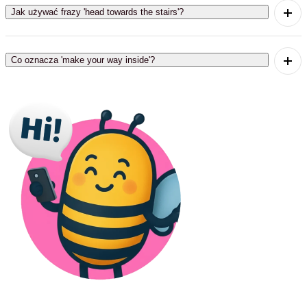
drzwi'.
Jak używać frazy 'head towards the stairs'?
'Head towards the stairs' oznacza 'kierować się w
stronę schodów'.
Co oznacza 'make your way inside'?
'Make your way inside' oznacza 'dostać się do
środka'.