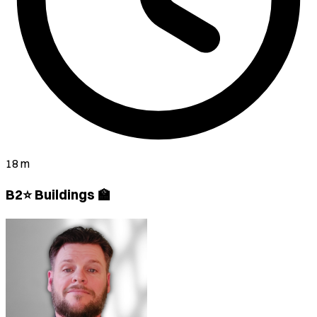
18 m
B2⭐ Buildings 🏫