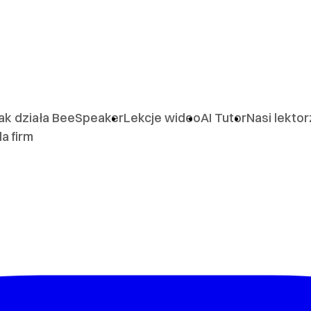
ak działa BeeSpeaker
Lekcje wideo
AI Tutor
Nasi lekto
la firm