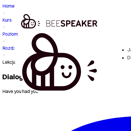
Home
Kurs
Poziom - B1
Rozdział
J
D
Lekcja - Dialogue
Dialogue
Have you had your lunch yet?