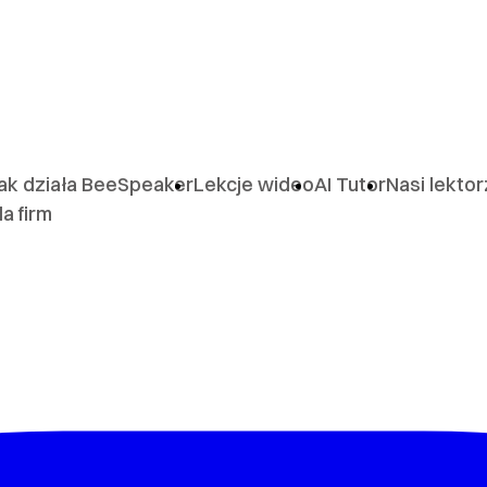
ak działa BeeSpeaker
Lekcje wideo
AI Tutor
Nasi lekto
la firm