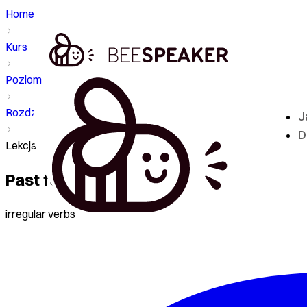
Home
Kurs
Poziom - B1
Rozdział
J
D
Lekcja - Past forms
Past forms
irregular verbs