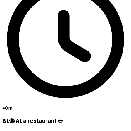
40 m
B1🐝 At a restaurant 🥙