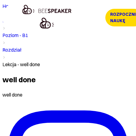
Home
ROZPOCZNI
Kurs
NAUKĘ
Poziom - B1
Rozdział
Lekcja - well done
well done
well done