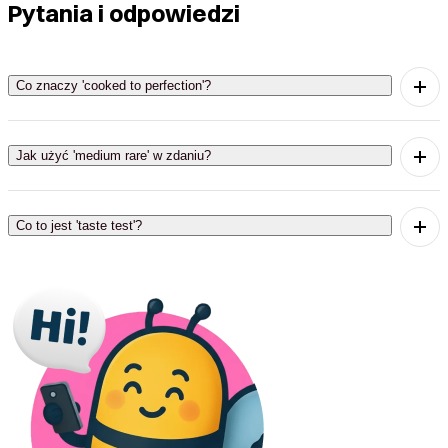
Pytania i odpowiedzi
Co znaczy 'cooked to perfection'?
'Cooked to perfection' oznacza, że coś jest
ugotowane idealnie, z zachowaniem najlepszych
Jak użyć 'medium rare' w zdaniu?
cech smakowych.
'Medium rare' używamy, aby opisać stek, który jest
średnio wysmażony, co oznacza, że jest soczysty i
Co to jest 'taste test'?
delikatny.
'Taste test' to test smaku, w którym oceniamy
jakość i smak przygotowanego jedzenia.