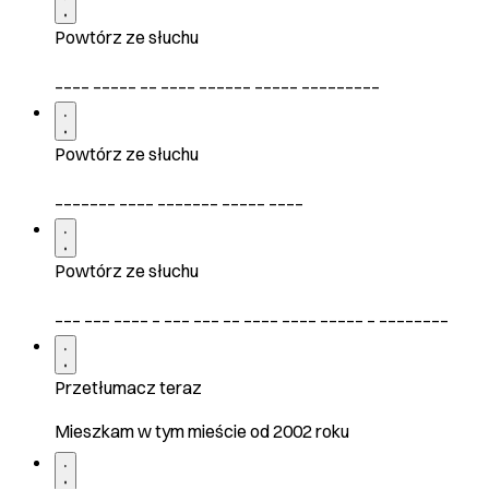
Powtórz ze słuchu
____ _____ __ ____ ______ _____ _________
Powtórz ze słuchu
_______ ____ _______ _____ ____
Powtórz ze słuchu
___ ___ ____ _ ___ ___ __ ____ ____ _____ _ ________
Przetłumacz teraz
Mieszkam w tym mieście od 2002 roku