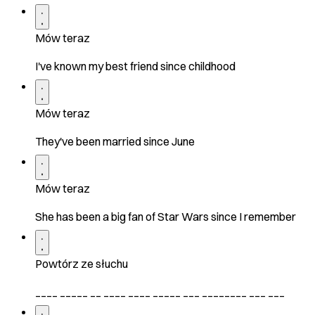
Mów teraz
I've known my best friend since childhood
Mów teraz
They've been married since June
Mów teraz
She has been a big fan of Star Wars since I remember
Powtórz ze słuchu
____ _____ __ ____ ____ _____ ___ ________ ___ ___