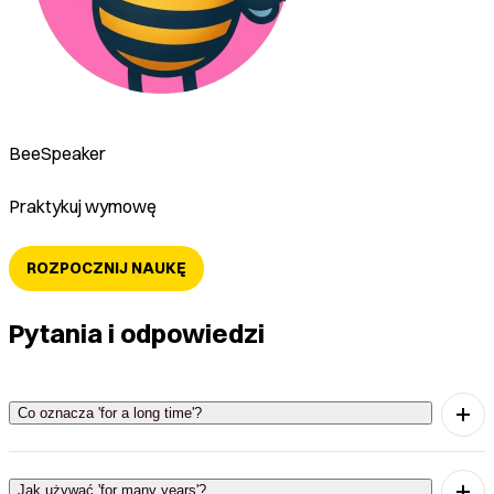
BeeSpeaker
Praktykuj wymowę
ROZPOCZNIJ NAUKĘ
Pytania i odpowiedzi
Co oznacza 'for a long time'?
'For a long time' oznacza 'od długiego czasu'.
Jak używać 'for many years'?