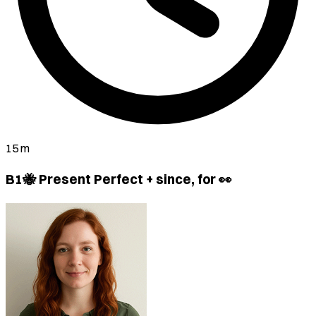
15 m
B1🐝 Present Perfect + since, for 👀