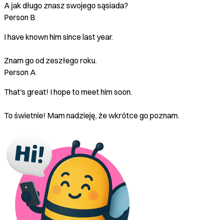
A jak długo znasz swojego sąsiada?
Person B
I have known him since last year.
Znam go od zeszłego roku.
Person A
That's great! I hope to meet him soon.
To świetnie! Mam nadzieję, że wkrótce go poznam.