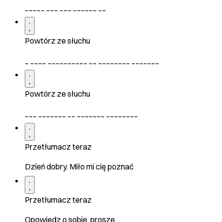
_____ ___ ___ ______ __
Powtórz ze słuchu
_ ____ __________ __ ________ _______
Powtórz ze słuchu
___ _______ __ _______ ________
Przetłumacz teraz
Dzień dobry. Miło mi cię poznać
Przetłumacz teraz
Opowiedz o sobie, proszę