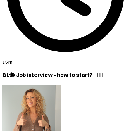
15 m
B1🐝 Job interview - how to start? 🙋🏽‍♂️