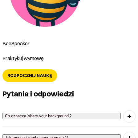
BeeSpeaker
Praktykuj wymowę
ROZPOCZNIJ NAUKĘ
Pytania i odpowiedzi
Co oznacza 'share your background'?
'Share your background' oznacza opowiedzenie o
swoim pochodzeniu, wykształceniu i
Jak mogę 'describe your interests'?