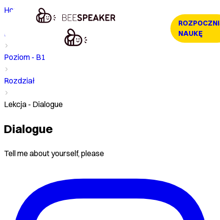
Home
ROZPOCZNI
Kurs
NAUKĘ
Poziom - B1
Rozdział
Lekcja - Dialogue
Dialogue
Tell me about yourself, please