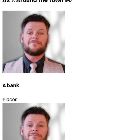
A2 ⭐ Around the town 🚲
A bank
Places