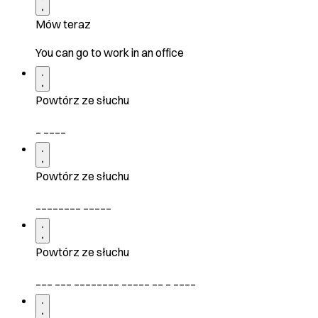
Mów teraz
You can go to work in an office
Powtórz ze słuchu
_ ____
Powtórz ze słuchu
________ _____
Powtórz ze słuchu
___ ___ ________ _____ __ _ ____