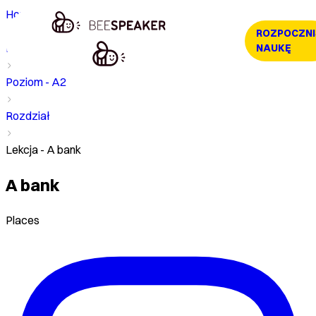
Home
ROZPOCZNI
Kurs
NAUKĘ
Poziom - A2
Rozdział
Lekcja - A bank
A bank
Places