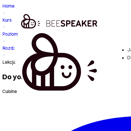
Home
Kurs
Poziom - A2
Rozdział
J
D
Lekcja - Do you have a favourite meal?
Do you have a favourite meal?
Cuisine