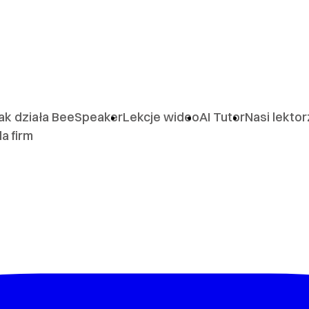
ak działa BeeSpeaker
Lekcje wideo
AI Tutor
Nasi lekto
la firm