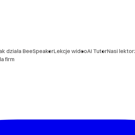
ak działa BeeSpeaker
Lekcje wideo
AI Tutor
Nasi lekto
la firm