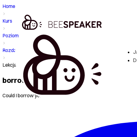
Home
Kurs
Poziom - A2
Rozdział
J
D
Lekcja - borrow
borrow
Could I borrow your pen?