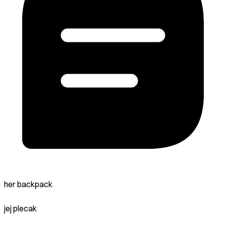
her backpack
jej plecak