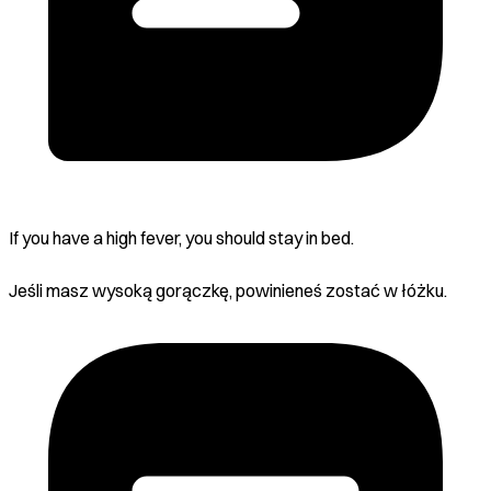
If you have a high fever, you should stay in bed.
Jeśli masz wysoką gorączkę, powinieneś zostać w łóżku.