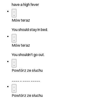
have a high fever
Mów teraz
You should stay in bed.
Mów teraz
You shouldn't go out.
Powtórz ze słuchu
____ _ ____ _____
Powtórz ze słuchu
___ ______ ____ __ ___.