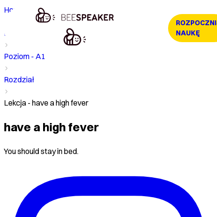
Home
ROZPOCZNI
Kurs
NAUKĘ
Poziom - A1
Rozdział
Lekcja - have a high fever
have a high fever
You should stay in bed.