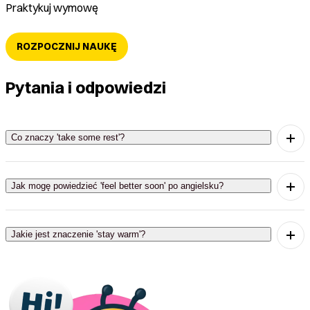
Praktykuj wymowę
ROZPOCZNIJ NAUKĘ
Pytania i odpowiedzi
Co znaczy 'take some rest'?
'Take some rest' oznacza odpocząć.
Jak mogę powiedzieć 'feel better soon' po angielsku?
'Feel better soon' oznacza szybko wrócić do
zdrowia.
Jakie jest znaczenie 'stay warm'?
'Stay warm' oznacza pozostać w cieple.