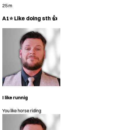
25 m
A1⭐ Like doing sth 👍
I like runnig
You like horse riding