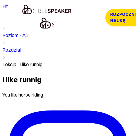
Home
ROZPOCZNI
Kurs
NAUKĘ
Poziom - A1
Rozdział
Lekcja - I like runnig
I like runnig
You like horse riding