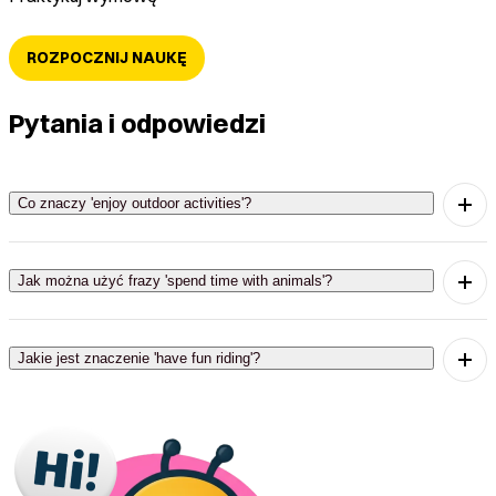
ROZPOCZNIJ NAUKĘ
Pytania i odpowiedzi
Co znaczy 'enjoy outdoor activities'?
'Enjoy outdoor activities' oznacza 'cieszyć się
aktywnościami na świeżym powietrzu'.
Jak można użyć frazy 'spend time with animals'?
'Spend time with animals' oznacza 'spędzać czas
ze zwierzętami'.
Jakie jest znaczenie 'have fun riding'?
'Have fun riding' oznacza 'dobrze się bawić
podczas jazdy'.