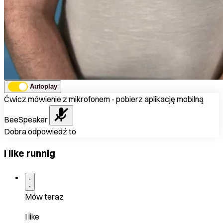
Autoplay
Ćwicz mówienie z mikrofonem - pobierz aplikację mobilną
BeeSpeaker
Dobra odpowiedź to
I like runnig
Mów teraz
I like